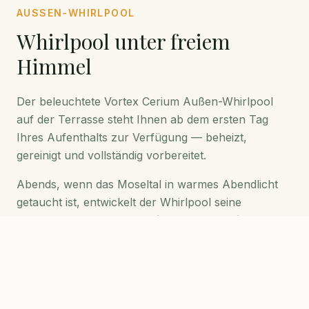
AUSSEN-WHIRLPOOL
Whirlpool unter freiem
Himmel
Der beleuchtete Vortex Cerium Außen-Whirlpool
auf der Terrasse steht Ihnen ab dem ersten Tag
Ihres Aufenthalts zur Verfügung — beheizt,
gereinigt und vollständig vorbereitet.
Abends, wenn das Moseltal in warmes Abendlicht
getaucht ist, entwickelt der Whirlpool seine
besondere Magie. Eine
Ferienwohnung mit Sauna
und Whirlpool an der Mosel
— das ist keine
Werbefloskel, sondern Alltag im Stabenhof.
Lassen Sie den Tag hinter sich: Entspannen Sie im
warmen Wasser, genießen Sie die Stille, schauen Sie